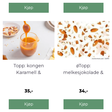
Kjøp
Kjøp
Topp: kongen
øTopp:
Karamell &
melkesjokolade &
Peanøtter
mandler
35,-
34,-
Kjøp
Kjøp