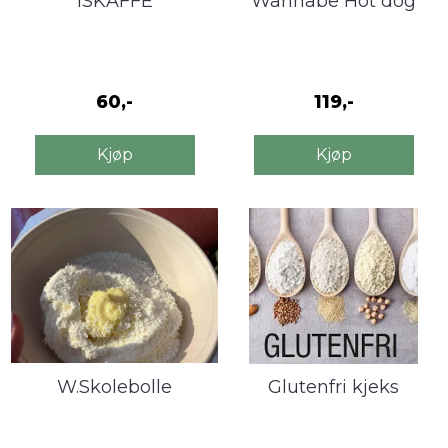
ISKAFFE
Wannabe Hot dog
60,-
119,-
Kjøp
Kjøp
W.Skolebolle
Glutenfri kjeks