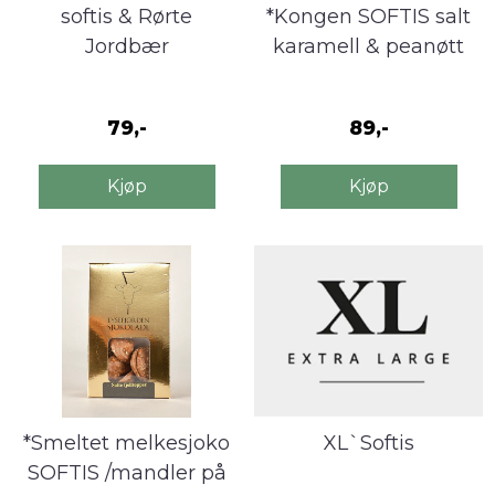
softis & Rørte
*Kongen SOFTIS salt
Jordbær
karamell & peanøtt
79,-
89,-
Kjøp
Kjøp
*Smeltet melkesjoko
XL`Softis
SOFTIS /mandler på