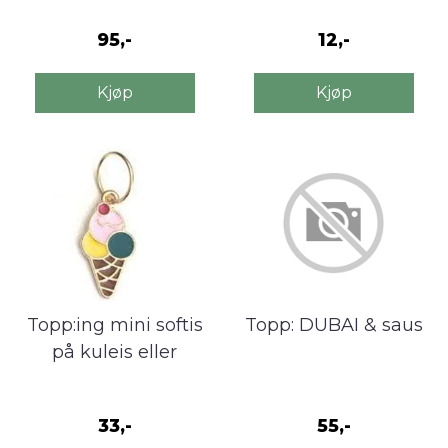
95,-
12,-
Kjøp
Kjøp
Topp:ing mini softis
Topp: DUBAI & saus
på kuleis eller
iskaffe
33,-
55,-