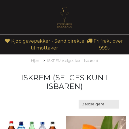
Kjøp gavepakker - Send direkte
Fri frakt over
til mottaker
999,-
Hjem
ISKREM (selges kun i isbaren)
ISKREM (SELGES KUN I
ISBAREN)