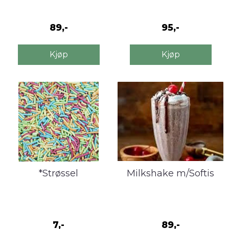
softis
89,-
95,-
Kjøp
Kjøp
*Strøssel
Milkshake m/Softis
7,-
89,-