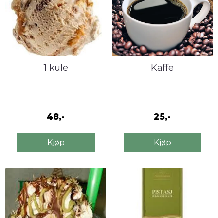
1 kule
Kaffe
48,-
25,-
Kjøp
Kjøp