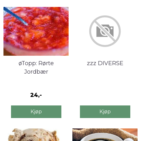
øTopp: Rørte
zzz DIVERSE
Jordbær
24,-
Kjøp
Kjøp