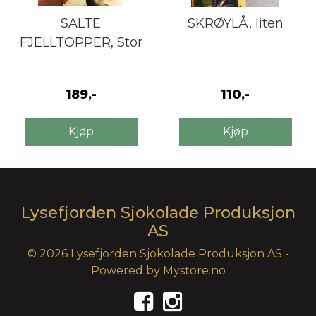
SALTE
SKRØYLÅ, liten
FJELLTOPPER, Stor
189,-
110,-
Kjøp
Kjøp
Lysefjorden Sjokolade Produksjon
AS
© 2026 Lysefjorden Sjokolade Produksjon AS -
Powered by
Mystore.no