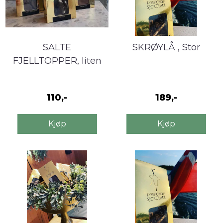
SALTE
SKRØYLÅ , Stor
FJELLTOPPER, liten
110,-
189,-
Kjøp
Kjøp