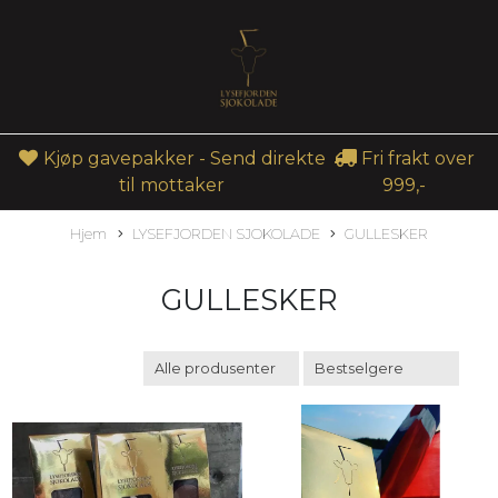
Kjøp gavepakker - Send direkte
Fri frakt over
til mottaker
999,-
Hjem
LYSEFJORDEN SJOKOLADE
GULLESKER
GULLESKER