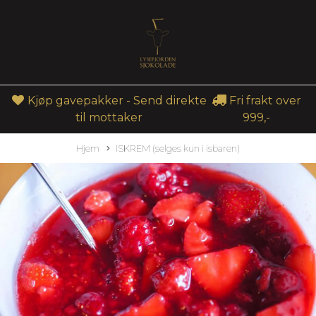
Kjøp gavepakker - Send direkte
Fri frakt over
til mottaker
999,-
Hjem
ISKREM (selges kun i isbaren)