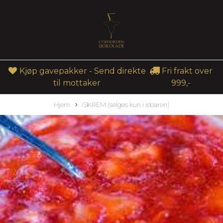
Kjøp gavepakker - Send direkte
Fri frakt over
til mottaker
999,-
Hjem
ISKREM (selges kun i isbaren)