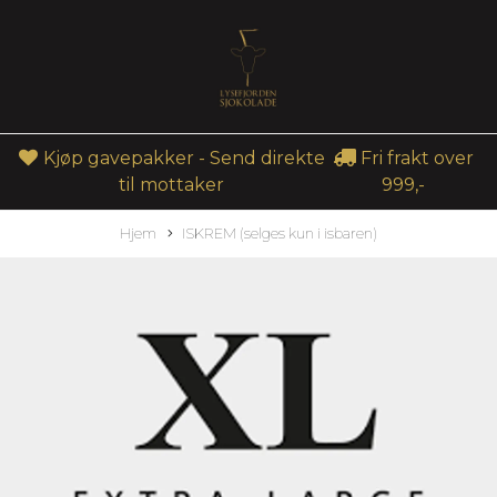
Kjøp gavepakker - Send direkte
Fri frakt over
til mottaker
999,-
Hjem
ISKREM (selges kun i isbaren)