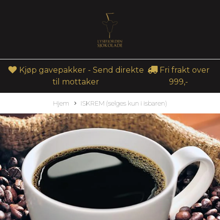
Kjøp gavepakker - Send direkte
Fri frakt over
til mottaker
999,-
Hjem
ISKREM (selges kun i isbaren)