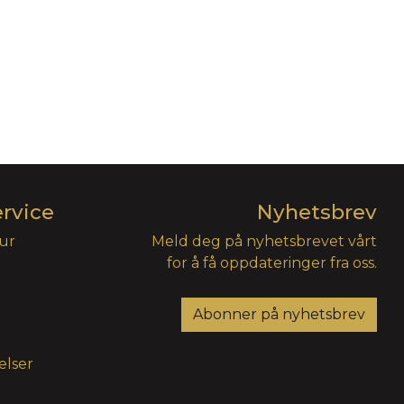
rvice
Nyhetsbrev
tur
Meld deg på nyhetsbrevet vårt
for å få oppdateringer fra oss.
Abonner på nyhetsbrev
elser