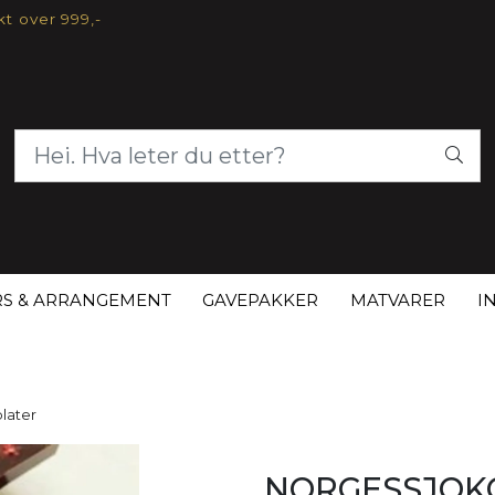
akt over 999,-
S & ARRANGEMENT
GAVEPAKKER
MATVARER
I
later
NORGESSJOKO