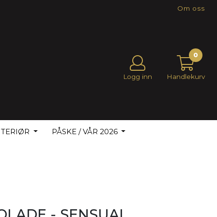
Om oss
0
Logg inn
Handlekurv
NTERIØR
PÅSKE / VÅR 2026
LADE - SENSUAL