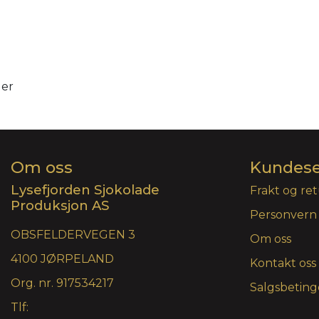
ler
Om oss
Kundese
Lysefjorden Sjokolade
Frakt og re
Produksjon AS
Personvern
OBSFELDERVEGEN 3
Om oss
4100 JØRPELAND
Kontakt oss
Org. nr. 917534217
Salgsbeting
Tlf: