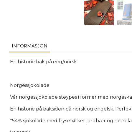
INFORMASJON
En historie bak på eng/norsk
Norgessjokolade
Vår norgessjokolade støypes i former med norgeskart
En historie på baksiden på norsk og engelsk. Perfekt
*54% sjokolade med frysetørket jordbær og roseblad