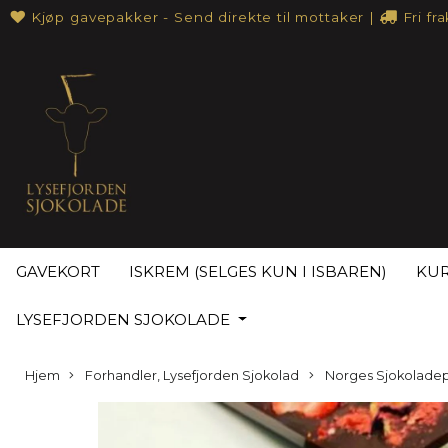
Kjøp gavepakker - Send direkte til mottaker
|
Fri fr
GAVEKORT
ISKREM (SELGES KUN I ISBAREN)
KUR
LYSEFJORDEN SJOKOLADE
Hjem
Forhandler, Lysefjorden Sjokolad
Norges Sjokoladep