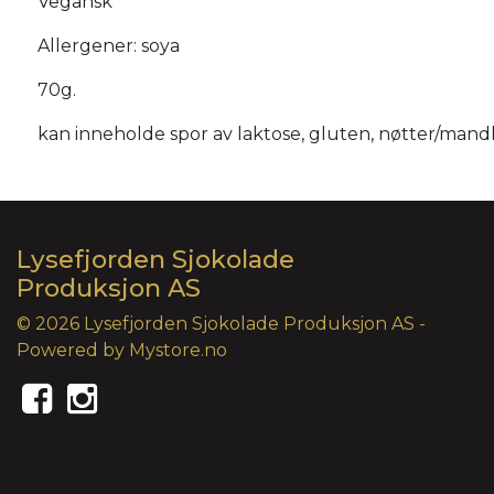
Vegansk
Allergener: soya
70g.
kan inneholde spor av laktose, gluten, nøtter/mand
Lysefjorden Sjokolade
Produksjon AS
© 2026 Lysefjorden Sjokolade Produksjon AS -
Powered by
Mystore.no