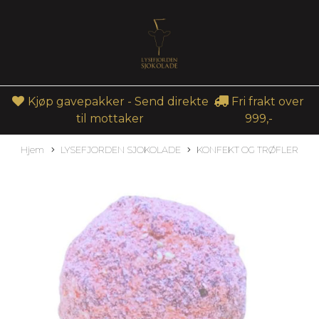
Kjøp gavepakker - Send direkte
Fri frakt over
til mottaker
999,-
Hjem
LYSEFJORDEN SJOKOLADE
KONFEKT OG TRØFLER