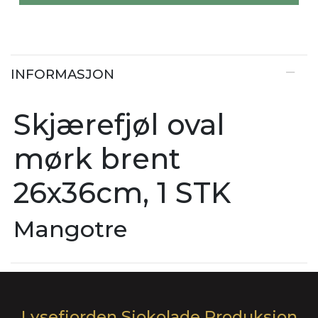
INFORMASJON
Skjærefjøl oval
mørk brent
26x36cm, 1 STK
Mangotre
Lysefjorden Sjokolade Produksjon