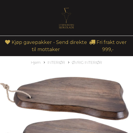
Kjøp gavepakker - Send direkte
Fri frakt over
til mottaker
999,-
Hjem
INTERIØR
ØVRIG INTERIØR